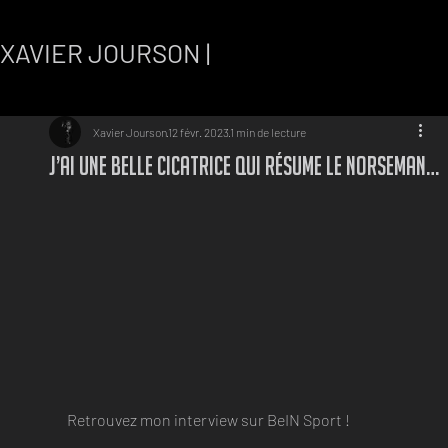
XAVIER JOURSON |
r
Xavier Jourson
12 févr. 2023
1 min de lecture
J’ai une belle cicatrice qui résume le norseman…
Retrouvez mon interview sur BeIN Sport !