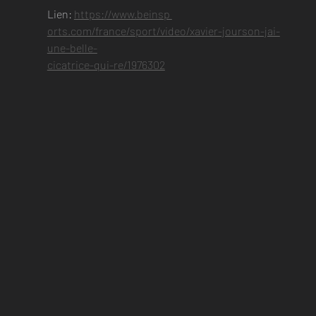
Lien: 
https://www.beinsp 
orts.com/france/sport/video/xavier-jourson-jai-
une-belle-
cicatrice-qui-re/1976302